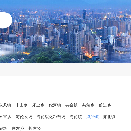
东风镇
丰山乡
乐业乡
伦河镇
共合镇
共荣乡
前进乡
永富乡
海伦农场
海伦绥化种畜场
海伦镇
海兴镇
海北镇
农场
联发乡
长发乡