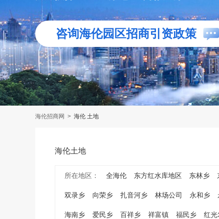
咨询海伦园区招商引资政策
海伦招商网
>
海伦 土地
海伦土地
所在地区：
全海伦
东方红水库地区
东林乡
双录乡
向荣乡
扎音河乡
林场公司
永和乡
海南乡
爱民乡
百祥乡
祥富镇
福民乡
红光